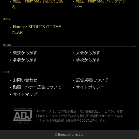
雑誌『Number』購読のご案
雑誌『Number』バックナン
内
バー
SPECIAL
Number SPORTS OF THE
YEAR
ARCHIVE
競技から探す
大会から探す
著者から探す
学校から探す
OTHERS
お問い合わせ
広告掲載について
動画・バナー広告について
サイトポリシー
サイトマップ
ABJマークは、この電子書店・電子書籍配信サービスが、著作
権者からコンテンツ使用許諾を得た正規版配信サービスである
ことを示す登録商標（登録番号6091713号）です。
© Bungeishunju Ltd.