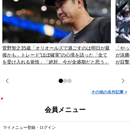
菅野智之35歳「オリオールズで過ごすのは明日が最
「やっ
後かも」トレード“ほぼ確実”の心境を語った「全て
が決勝
を受け入れる覚悟」「絶対、今が全盛期だと思う」
が目撃
その他の名作記事 >
会員メニュー
マイメニュー登録・ログイン