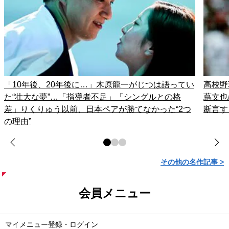
「10年後、20年後に…」木原龍一がじつは語ってい
高校野
た“壮大な夢”…「指導者不足」「シングルとの格
蔦文也
差」りくりゅう以前、日本ペアが勝てなかった“2つ
断言す
の理由”
その他の名作記事 >
会員メニュー
マイメニュー登録・ログイン