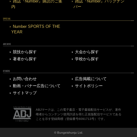
雑誌『Number』購読のご案
雑誌『Number』バックナン
内
バー
SPECIAL
Number SPORTS OF THE
YEAR
ARCHIVE
競技から探す
大会から探す
著者から探す
学校から探す
OTHERS
お問い合わせ
広告掲載について
動画・バナー広告について
サイトポリシー
サイトマップ
ABJマークは、この電子書店・電子書籍配信サービスが、著作
権者からコンテンツ使用許諾を得た正規版配信サービスである
ことを示す登録商標（登録番号6091713号）です。
© Bungeishunju Ltd.