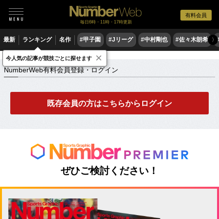
有料会員
毎日6時・11時・17時更新
最新
ランキング
名作
#甲子園
#Jリーグ
#中村剛也
#佐々木朗希
〉
×
NumberWeb有料会員登録・ログイン
今人気の記事が競技ごとに探せます
NumberWeb有料会員登録・ログイン
既存会員の方はこちらからログイン
ぜひご検討ください！