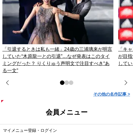
「引退するときは私も一緒」24歳の三浦璃来が明言
「キャ
していた“木原龍一との引退”…なぜ発表はこのタイ
が目指
ミングだった？ りくりゅう声明文で注目すべき“あ
してい
る一文”
その他の名作記事 >
会員メニュー
マイメニュー登録・ログイン