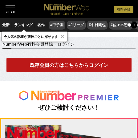
有料会員
毎日6時・11時・17時更新
最新
ランキング
名作
#甲子園
#Jリーグ
#中村剛也
#佐々木朗希
〉
×
NumberWeb有料会員登録・ログイン
今人気の記事が競技ごとに探せます
NumberWeb有料会員登録・ログイン
既存会員の方はこちらからログイン
ぜひご検討ください！