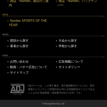
雑誌『Number』購読のご案
雑誌『Number』バックナン
内
バー
SPECIAL
Number SPORTS OF THE
YEAR
ARCHIVE
競技から探す
大会から探す
著者から探す
学校から探す
OTHERS
お問い合わせ
広告掲載について
動画・バナー広告について
サイトポリシー
サイトマップ
ABJマークは、この電子書店・電子書籍配信サービスが、著作
権者からコンテンツ使用許諾を得た正規版配信サービスである
ことを示す登録商標（登録番号6091713号）です。
© Bungeishunju Ltd.