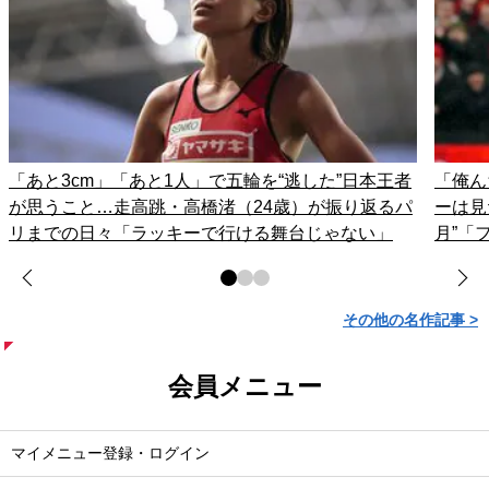
「あと3cm」「あと1人」で五輪を“逃した”日本王者
「俺ん
が思うこと…走高跳・高橋渚（24歳）が振り返るパ
ーは見
リまでの日々「ラッキーで行ける舞台じゃない」
月”「
その他の名作記事 >
会員メニュー
マイメニュー登録・ログイン