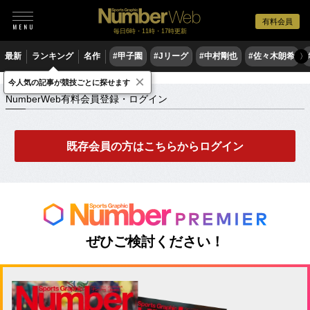
有料会員
毎日6時・11時・17時更新
最新
ランキング
名作
#甲子園
#Jリーグ
#中村剛也
#佐々木朗希
〉
×
NumberWeb有料会員登録・ログイン
今人気の記事が競技ごとに探せます
NumberWeb有料会員登録・ログイン
既存会員の方はこちらからログイン
ぜひご検討ください！