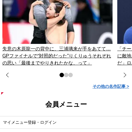
失意の木原龍一の背中に、三浦璃来が手をあてて…
「チー
GPファイナルで“対照的だった”りくりゅうそれぞれ
に敵地
の思い「最後までやりきれたかな、って」
だ」ロ
その他の名作記事 >
会員メニュー
マイメニュー登録・ログイン