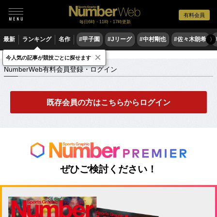
有料会員
毎日6時・11時・17時更新
最新
ランキング
名作
#甲子園
#Jリーグ
#中村剛也
#佐々木朗希
〉
×
NumberWeb有料会員登録・ログイン
今人気の記事が競技ごとに探せます
NumberWeb有料会員登録・ログイン
既存会員の方はこちらからログイン
ぜひご検討ください！