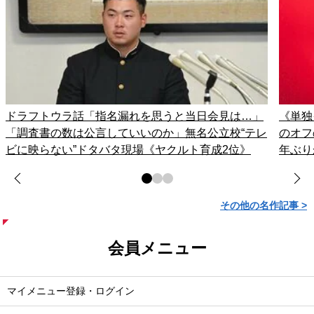
ドラフトウラ話「指名漏れを思うと当日会見は…」
《単独
「調査書の数は公言していいのか」無名公立校“テレ
のオフ
ビに映らない”ドタバタ現場《ヤクルト育成2位》
年ぶり
その他の名作記事 >
会員メニュー
マイメニュー登録・ログイン