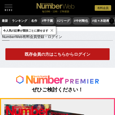
有料会員
毎日6時・11時・17時更新
最新
ランキング
名作
#甲子園
#Jリーグ
#中村剛也
#佐々木朗希
〉
×
NumberWeb有料会員登録・ログイン
今人気の記事が競技ごとに探せます
NumberWeb有料会員登録・ログイン
既存会員の方はこちらからログイン
ぜひご検討ください！