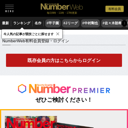
有料会員
毎日6時・11時・17時更新
最新
ランキング
名作
#甲子園
#Jリーグ
#中村剛也
#佐々木朗希
〉
×
NumberWeb有料会員登録・ログイン
今人気の記事が競技ごとに探せます
NumberWeb有料会員登録・ログイン
既存会員の方はこちらからログイン
ぜひご検討ください！