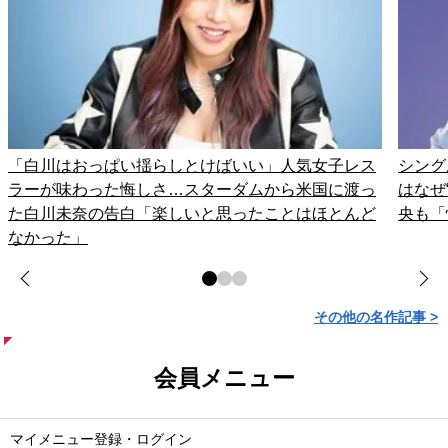
「白川はおっぱい揺らしとけばいい」人気女子レス
シング
ラーが味わった悔しさ…スターダムから米国に渡っ
はなぜ
た白川未奈の告白「楽しいと思ったことはほとんど
央も「
なかった」
その他の名作記事 >
会員メニュー
マイメニュー登録・ログイン