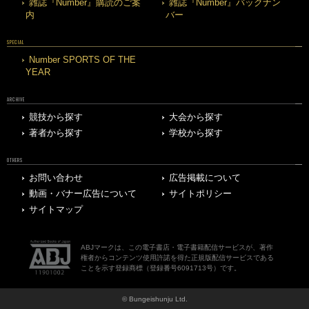
雑誌『Number』購読のご案
雑誌『Number』バックナン
内
バー
SPECIAL
Number SPORTS OF THE
YEAR
ARCHIVE
競技から探す
大会から探す
著者から探す
学校から探す
OTHERS
お問い合わせ
広告掲載について
動画・バナー広告について
サイトポリシー
サイトマップ
ABJマークは、この電子書店・電子書籍配信サービスが、著作
権者からコンテンツ使用許諾を得た正規版配信サービスである
ことを示す登録商標（登録番号6091713号）です。
© Bungeishunju Ltd.