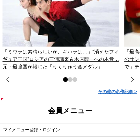
「ミウラは素晴らしいが、キハラは…」“消えたフィ
「最高
ギュア王国”ロシアの三浦璃来＆木原龍一への本音…
のサン
元・最強国が報じた「りくりゅう金メダル」
で」テ
その他の名作記事 >
会員メニュー
マイメニュー登録・ログイン