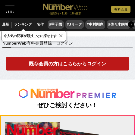
有料会員
毎日6時・11時・17時更新
最新
ランキング
名作
#甲子園
#Jリーグ
#中村剛也
#佐々木朗希
〉
×
NumberWeb有料会員登録・ログイン
今人気の記事が競技ごとに探せます
NumberWeb有料会員登録・ログイン
既存会員の方はこちらからログイン
ぜひご検討ください！