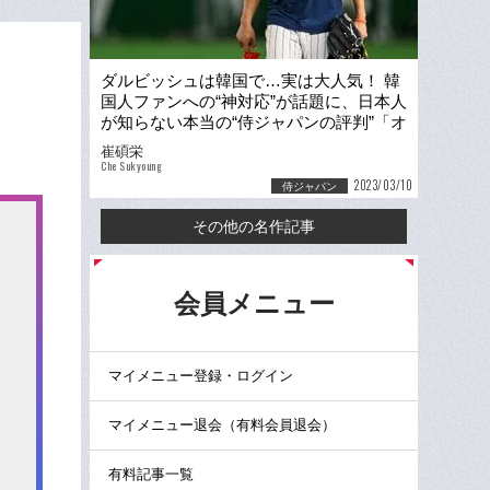
ダルビッシュは韓国で…実は大人気！ 韓
国人ファンへの“神対応”が話題に、日本人
が知らない本当の“侍ジャパンの評判”「オ
オタニは目標達成シートも有名」
崔碩栄
Che Sukyoung
2023/03/10
侍ジャパン
その他の名作記事
る
会員メニュー
マイメニュー登録・ログイン
マイメニュー退会（有料会員退会）
有料記事一覧