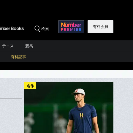
有料会員
検索
テニス
競馬
有料記事
名作