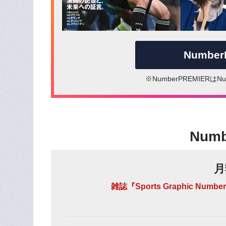
Numbe
※NumberPREMIER
Num
月
雑誌『Sports Graphic