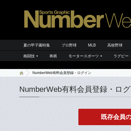
夏の甲子園特集
プロ野球
MLB
高校野球
格闘技
将棋
モータースポーツ
ラグビー
NumberWeb有料会員登録・ログイン
NumberWeb有料会員登録・ロ
既存会員