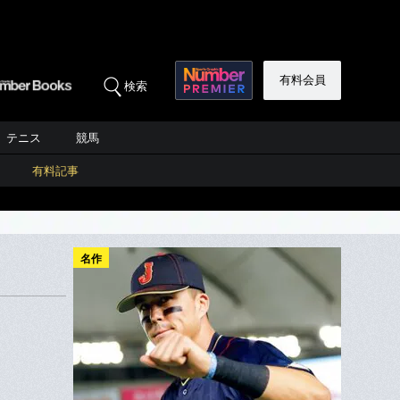
有料会員
検索
テニス
競馬
有料記事
名作