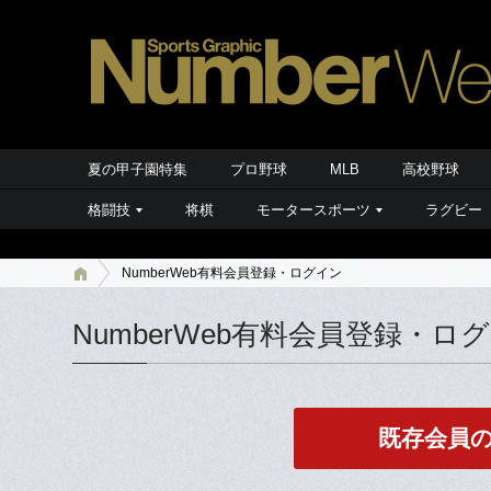
夏の甲子園特集
プロ野球
MLB
高校野球
格闘技
将棋
モータースポーツ
ラグビー
NumberWeb有料会員登録・ログイン
NumberWeb有料会員登録・ロ
既存会員