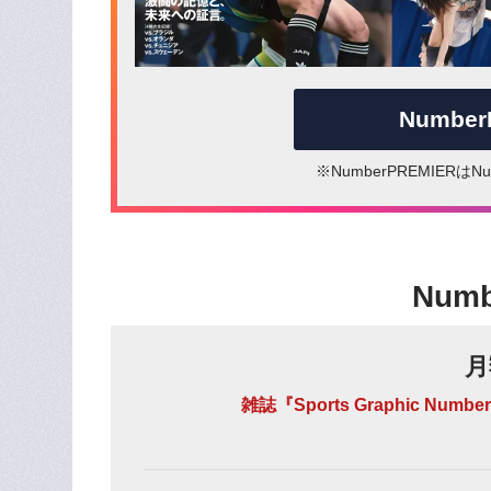
Numbe
※NumberPREMIER
Num
月
雑誌『Sports Graphic