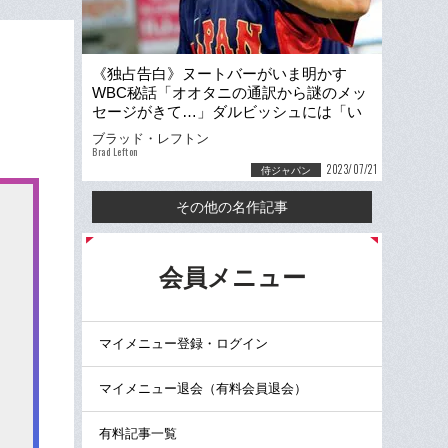
《独占告白》ヌートバーがいま明かす
WBC秘話「オオタニの通訳から謎のメッ
セージがきて…」ダルビッシュには「い
きなりでビビっちゃって」
ブラッド・レフトン
Brad Lefton
2023/07/21
侍ジャパン
その他の名作記事
る
会員メニュー
マイメニュー登録・ログイン
マイメニュー退会（有料会員退会）
有料記事一覧