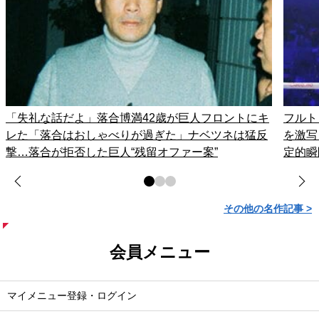
「失礼な話だよ」落合博満42歳が巨人フロントにキ
フルト
レた「落合はおしゃべりが過ぎた」ナベツネは猛反
を激写
撃…落合が拒否した巨人“残留オファー案”
定的瞬
その他の名作記事 >
会員メニュー
マイメニュー登録・ログイン