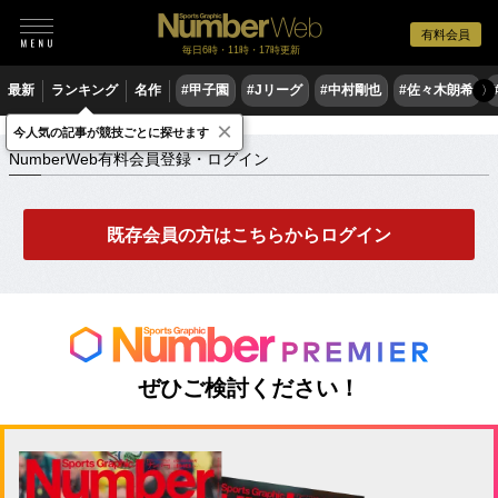
有料会員
毎日6時・11時・17時更新
最新
ランキング
名作
#甲子園
#Jリーグ
#中村剛也
#佐々木朗希
〉
×
NumberWeb有料会員登録・ログイン
今人気の記事が競技ごとに探せます
NumberWeb有料会員登録・ログイン
既存会員の方はこちらからログイン
ぜひご検討ください！