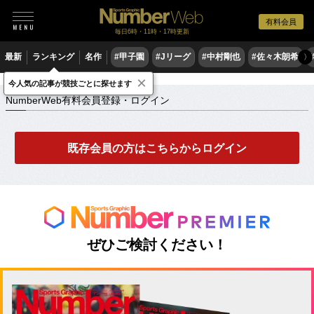
有料会員
毎日6時・11時・17時更新
最新
ランキング
名作
#甲子園
#Jリーグ
#中村剛也
#佐々木朗希
〉
×
NumberWeb有料会員登録・ログイン
今人気の記事が競技ごとに探せます
NumberWeb有料会員登録・ログイン
既存会員の方はこちらからログイン
ぜひご検討ください！