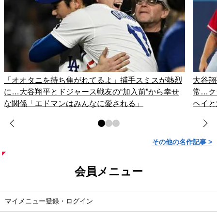
「オオタニを待ち焦がれてるよ」捕手スミスが熱烈
大谷翔
に…大谷翔平とドジャース戦友の“加入前”から幸せ
常…ク
な関係「エドマンはみんなに愛される」
ヘイと
その他の名作記事 >
会員メニュー
マイメニュー登録・ログイン