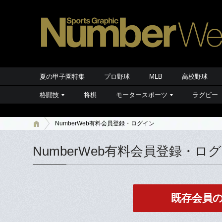
夏の甲子園特集
プロ野球
MLB
高校野球
格闘技
将棋
モータースポーツ
ラグビー
NumberWeb有料会員登録・ログイン
NumberWeb有料会員登録・ロ
既存会員