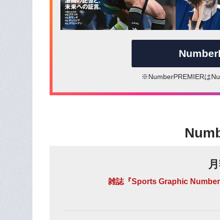
Numbe
※NumberPREMIER
Num
月
雑誌『Sports Graphic