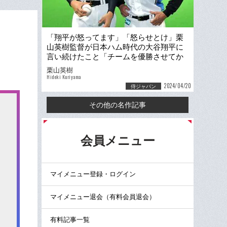
「翔平が怒ってます」「怒らせとけ」栗
山英樹監督が日本ハム時代の大谷翔平に
言い続けたこと「チームを優勝させてか
ら行け。なぜなら…」
栗山英樹
Hideki Kuriyama
2024/04/20
侍ジャパン
その他の名作記事
る
会員メニュー
マイメニュー登録・ログイン
マイメニュー退会（有料会員退会）
有料記事一覧