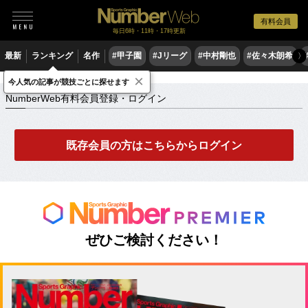
有料会員
毎日6時・11時・17時更新
最新
ランキング
名作
#甲子園
#Jリーグ
#中村剛也
#佐々木朗希
〉
×
NumberWeb有料会員登録・ログイン
今人気の記事が競技ごとに探せます
NumberWeb有料会員登録・ログイン
既存会員の方はこちらからログイン
ぜひご検討ください！