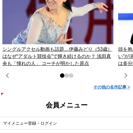
シングルアクセル動画も話題…伊藤みどり（53歳）
頭を抱
はなぜ“アダルト競技会”で輝き続けるのか？ 浅田真
い”が
央も「憧れの人」 コーチが明かした原点
は多分
その他の名作記事 >
会員メニュー
マイメニュー登録・ログイン