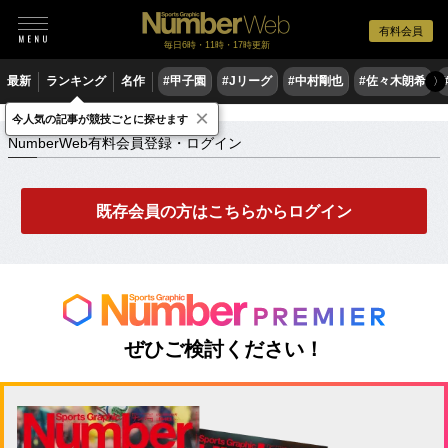
有料会員
毎日6時・11時・17時更新
最新
ランキング
名作
#甲子園
#Jリーグ
#中村剛也
#佐々木朗希
〉
×
NumberWeb有料会員登録・ログイン
今人気の記事が競技ごとに探せます
NumberWeb有料会員登録・ログイン
既存会員の方はこちらからログイン
ぜひご検討ください！