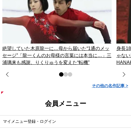
絶望していた木原龍一に…母から届いた“1通のメッ
身長1
セージ”「龍一くんのお母様の言葉には本当に…」三
ゃない
浦璃来も感謝、りくりゅうを変えた“転機”
HAN
その他の名作記事 >
会員メニュー
マイメニュー登録・ログイン