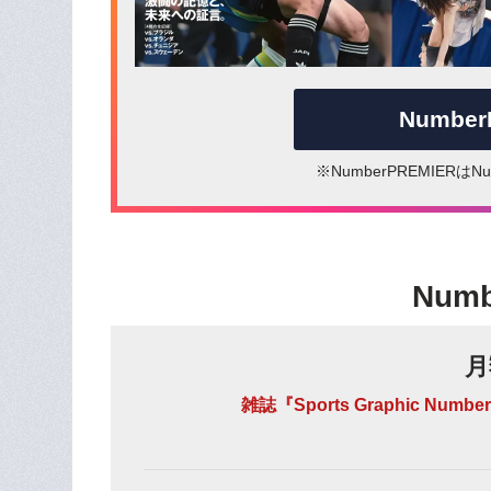
Numbe
※NumberPREMIER
Num
月
雑誌『Sports Graphic