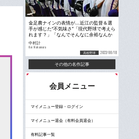
金足農ナインの表情が…近江の監督＆選
手が感じた“不気味さ”「現代野球で考えら
れます？」「なんでそんなに余裕なんか
なって」
中村計
Kei Nakamura
2022/08/18
高校野球
その他の名作記事
る
会員メニュー
マイメニュー登録・ログイン
マイメニュー退会（有料会員退会）
有料記事一覧