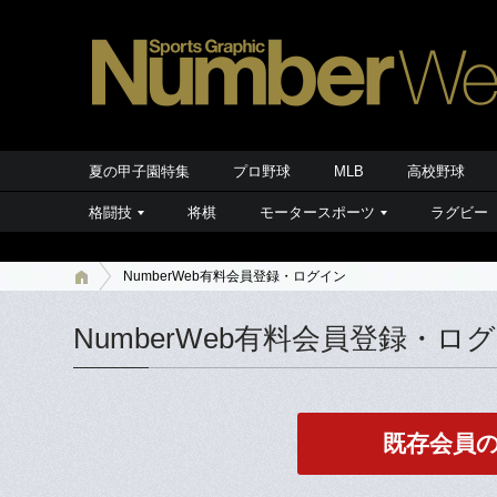
夏の甲子園特集
プロ野球
MLB
高校野球
格闘技
将棋
モータースポーツ
ラグビー
NumberWeb有料会員登録・ログイン
NumberWeb有料会員登録・ロ
既存会員