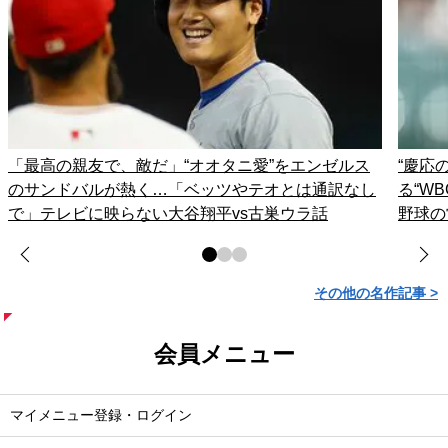
「最高の親友で、敵だ」“オオタニ愛”をエンゼルス
“慶応
のサンドバルが熱く…「ベッツやテオとは通訳なし
る“W
で」テレビに映らない大谷翔平vs古巣ウラ話
野球の
その他の名作記事 >
会員メニュー
マイメニュー登録・ログイン