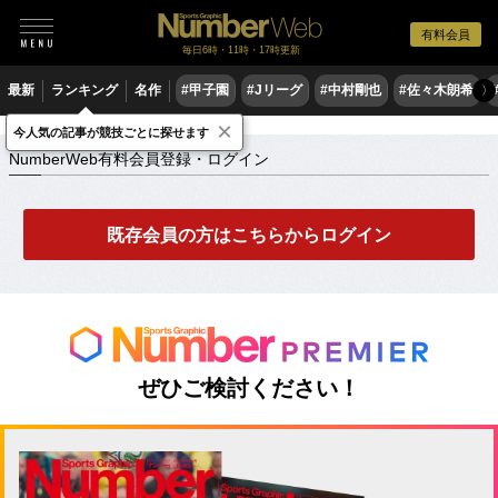
有料会員
毎日6時・11時・17時更新
最新
ランキング
名作
#甲子園
#Jリーグ
#中村剛也
#佐々木朗希
〉
×
NumberWeb有料会員登録・ログイン
今人気の記事が競技ごとに探せます
NumberWeb有料会員登録・ログイン
既存会員の方はこちらからログイン
ぜひご検討ください！