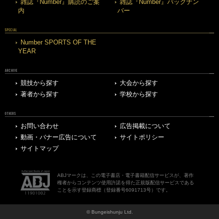
雑誌『Number』購読のご案
雑誌『Number』バックナン
内
バー
SPECIAL
Number SPORTS OF THE
YEAR
ARCHIVE
競技から探す
大会から探す
著者から探す
学校から探す
OTHERS
お問い合わせ
広告掲載について
動画・バナー広告について
サイトポリシー
サイトマップ
ABJマークは、この電子書店・電子書籍配信サービスが、著作
権者からコンテンツ使用許諾を得た正規版配信サービスである
ことを示す登録商標（登録番号6091713号）です。
© Bungeishunju Ltd.