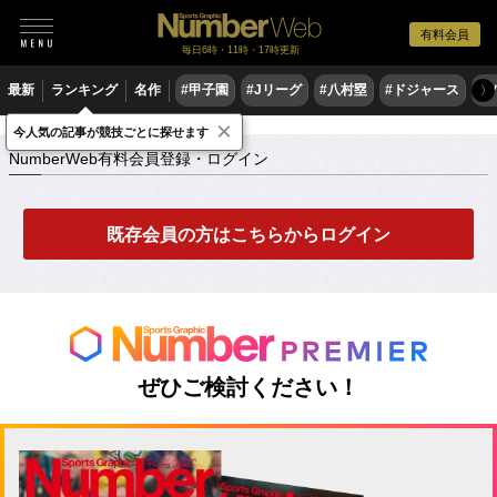
有料会員
毎日6時・11時・17時更新
最新
ランキング
名作
#甲子園
#Jリーグ
#八村塁
#ドジャース
#
〉
×
NumberWeb有料会員登録・ログイン
今人気の記事が競技ごとに探せます
NumberWeb有料会員登録・ログイン
既存会員の方はこちらからログイン
ぜひご検討ください！