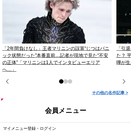
「2年間負けなし」王者マリニンの誤算“じつはパニ
「引退
ック状態だった”本番直前…記者が現地で見た“不安
た？ 
の正体”「マリニンは1人でインタビューエリア
嘩が生
へ…」
その他の名作記事 >
会員メニュー
マイメニュー登録・ログイン