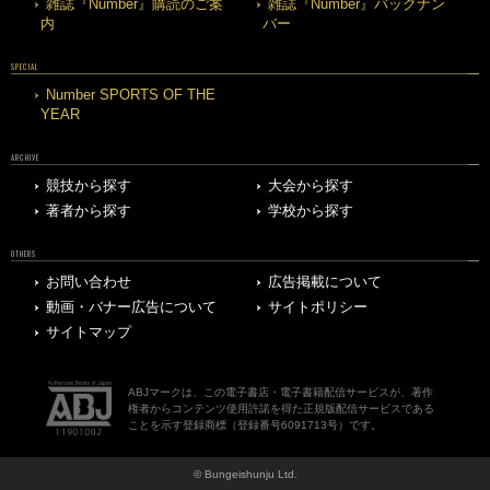
雑誌『Number』購読のご案
雑誌『Number』バックナン
内
バー
SPECIAL
Number SPORTS OF THE
YEAR
ARCHIVE
競技から探す
大会から探す
著者から探す
学校から探す
OTHERS
お問い合わせ
広告掲載について
動画・バナー広告について
サイトポリシー
サイトマップ
ABJマークは、この電子書店・電子書籍配信サービスが、著作
権者からコンテンツ使用許諾を得た正規版配信サービスである
ことを示す登録商標（登録番号6091713号）です。
© Bungeishunju Ltd.