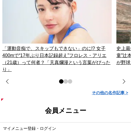
「運動音痴で、スキップもできない」のに!? 女子
史上最
400mで“17年ぶり日本記録超え”フロレス・アリエ
童”辻
（21歳）って何者？「天真爛漫という言葉がぴった
が野球
り」
その他の名作記事 >
会員メニュー
マイメニュー登録・ログイン