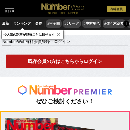
有料会員
毎日6時・11時・17時更新
最新
ランキング
名作
#甲子園
#Jリーグ
#中村剛也
#佐々木朗希
〉
×
NumberWeb有料会員登録・ログイン
今人気の記事が競技ごとに探せます
NumberWeb有料会員登録・ログイン
既存会員の方はこちらからログイン
ぜひご検討ください！