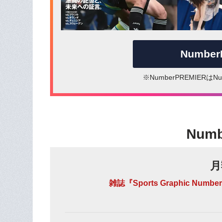
Numbe
※NumberPREMIER
Num
月
雑誌『Sports Graphic