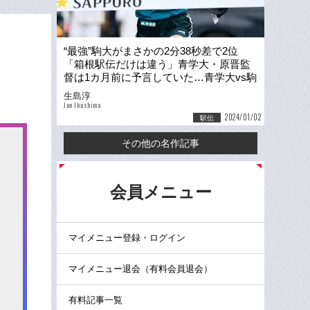
“最強”駒大がまさかの2分38秒差で2位
「箱根駅伝だけは違う」青学大・原晋監
督は1カ月前に予言していた…青学大vs駒
大の「決定的な差」
生島淳
Jun Ikushima
2024/01/02
駅伝
その他の名作記事
る
会員メニュー
マイメニュー登録・ログイン
マイメニュー退会（有料会員退会）
有料記事一覧