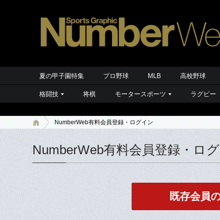
夏の甲子園特集
プロ野球
MLB
高校野球
格闘技
将棋
モータースポーツ
ラグビー
NumberWeb有料会員登録・ログイン
NumberWeb有料会員登録・ロ
既存会員