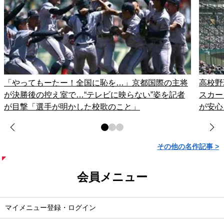
「やってもーたー！全国に恥を…」京都国際の主将
高校野
が決勝後の控え室で…“テレビに映らない”姿を記者
スカー
が目撃「選手が明かした校歌のこと」
が安心
その他の名作記事 >
会員メニュー
マイメニュー登録・ログイン