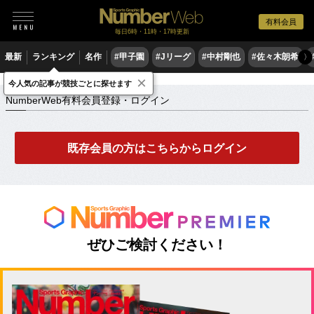
有料会員
毎日6時・11時・17時更新
最新
ランキング
名作
#甲子園
#Jリーグ
#中村剛也
#佐々木朗希
〉
×
NumberWeb有料会員登録・ログイン
今人気の記事が競技ごとに探せます
NumberWeb有料会員登録・ログイン
既存会員の方はこちらからログイン
ぜひご検討ください！