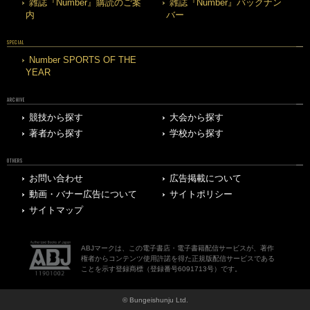
雑誌『Number』購読のご案
雑誌『Number』バックナン
内
バー
SPECIAL
Number SPORTS OF THE
YEAR
ARCHIVE
競技から探す
大会から探す
著者から探す
学校から探す
OTHERS
お問い合わせ
広告掲載について
動画・バナー広告について
サイトポリシー
サイトマップ
ABJマークは、この電子書店・電子書籍配信サービスが、著作
権者からコンテンツ使用許諾を得た正規版配信サービスである
ことを示す登録商標（登録番号6091713号）です。
© Bungeishunju Ltd.