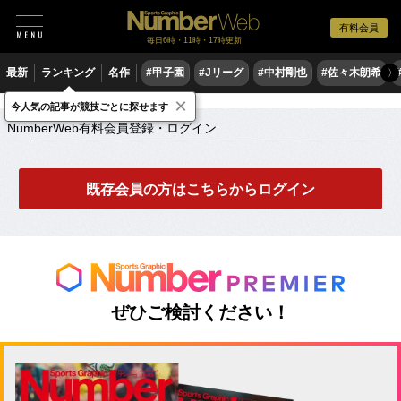
有料会員
毎日6時・11時・17時更新
最新
ランキング
名作
#甲子園
#Jリーグ
#中村剛也
#佐々木朗希
〉
×
NumberWeb有料会員登録・ログイン
今人気の記事が競技ごとに探せます
NumberWeb有料会員登録・ログイン
既存会員の方はこちらからログイン
ぜひご検討ください！