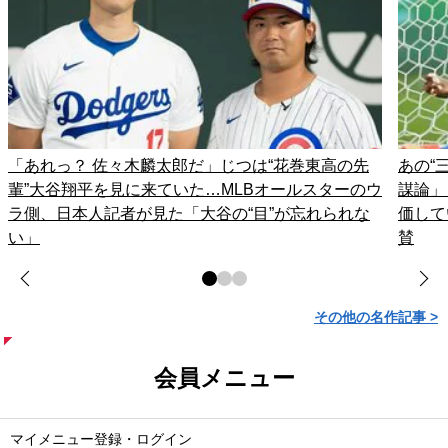
「あれっ？ 佐々木麟太郎だ」じつは“花巻東高の先
あの“
輩”大谷翔平を見に来ていた…MLBオールスターのウ
謀論」
ラ側、日本人記者が見た「大谷の“目”が忘れられな
価して
い」
賛
その他の名作記事 >
会員メニュー
マイメニュー登録・ログイン