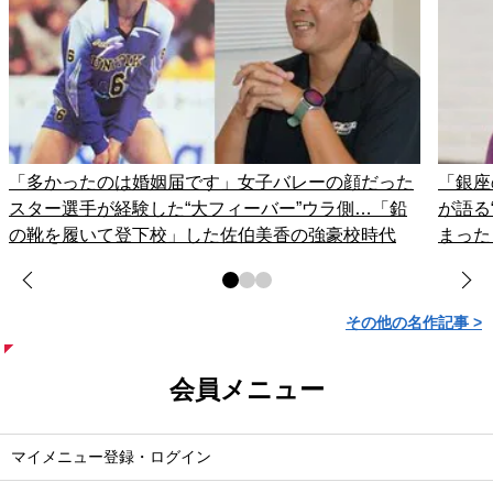
「多かったのは婚姻届です」女子バレーの顔だった
「銀座
スター選手が経験した“大フィーバー”ウラ側…「鉛
が語る
の靴を履いて登下校」した佐伯美香の強豪校時代
まった
その他の名作記事 >
会員メニュー
マイメニュー登録・ログイン