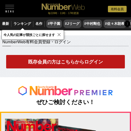
有料会員
毎日6時・11時・17時更新
最新
ランキング
名作
#甲子園
#Jリーグ
#中村剛也
#佐々木朗希
〉
×
NumberWeb有料会員登録・ログイン
今人気の記事が競技ごとに探せます
NumberWeb有料会員登録・ログイン
既存会員の方はこちらからログイン
ぜひご検討ください！