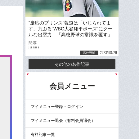
“慶応のプリンス”報道は「いじられてま
す」荒ぶる“WBC大谷翔平ポーズ”にクー
ルな出塁力…「高校野球の常識を覆す」
中心に丸田湊斗あり
間淳
Jun Aida
2023/08/20
高校野球
その他の名作記事
る
会員メニュー
マイメニュー登録・ログイン
マイメニュー退会（有料会員退会）
有料記事一覧