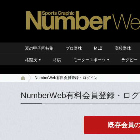
夏の甲子園特集
プロ野球
MLB
高校野球
格闘技
将棋
モータースポーツ
ラグビー
NumberWeb有料会員登録・ログイン
NumberWeb有料会員登録・ロ
既存会員