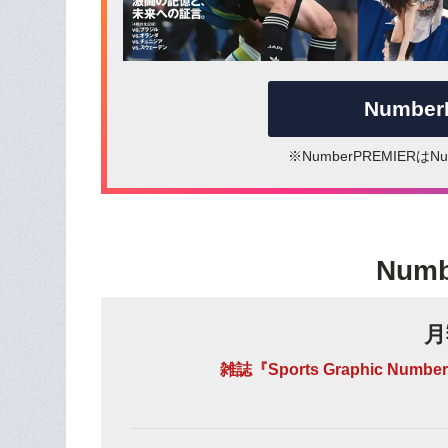
Numbe
※NumberPREMIER
Num
月
雑誌『Sports Graphic