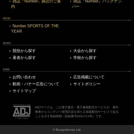
雑誌『Number』購読のご案
雑誌『Number』バックナン
内
バー
SPECIAL
Number SPORTS OF THE
YEAR
ARCHIVE
競技から探す
大会から探す
著者から探す
学校から探す
OTHERS
お問い合わせ
広告掲載について
動画・バナー広告について
サイトポリシー
サイトマップ
ABJマークは、この電子書店・電子書籍配信サービスが、著作
権者からコンテンツ使用許諾を得た正規版配信サービスである
ことを示す登録商標（登録番号6091713号）です。
© Bungeishunju Ltd.