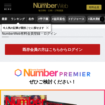
有料会員
毎日6時・11時・17時更新
最新
ランキング
名作
#甲子園
#益田直也
#ドジャース
#高木美帆
〉
×
NumberWeb有料会員登録・ログイン
今人気の記事が競技ごとに探せます
NumberWeb有料会員登録・ログイン
既存会員の方はこちらからログイン
ぜひご検討ください！