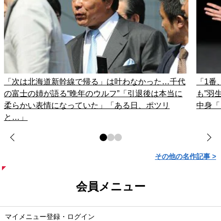
「次は北海道新幹線で帰る」は叶わなかった…千代
「1番
の富士の姉が語る“晩年のウルフ”「引退後は本当に
も”羽
柔らかい表情になっていた」「ある日、ポツリ
中身「
と…」
その他の名作記事 >
会員メニュー
マイメニュー登録・ログイン