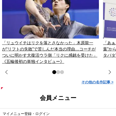
「リュウイチはリクを落とさなかった」木原龍一
「あぁ
が“リフトの失敗”で苦しんだ本当の理由…コーチが
葉”か
ついに明かす大復活ウラ側「リクに感銘を受けた」
タバタ
《五輪後初の単独インタビュー》
その他の名作記事 >
会員メニュー
マイメニュー登録・ログイン