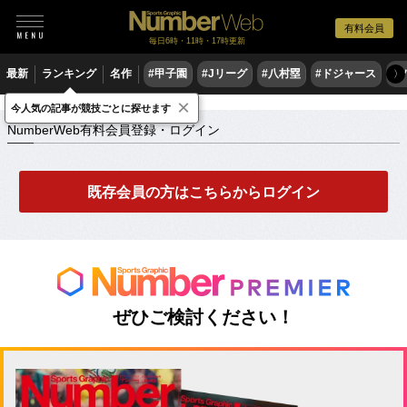
有料会員
毎日6時・11時・17時更新
最新
ランキング
名作
#甲子園
#Jリーグ
#八村塁
#ドジャース
#
〉
×
NumberWeb有料会員登録・ログイン
今人気の記事が競技ごとに探せます
NumberWeb有料会員登録・ログイン
既存会員の方はこちらからログイン
ぜひご検討ください！