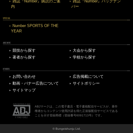
雑誌『Number』購読のご案
雑誌『Number』バックナン
内
バー
SPECIAL
Number SPORTS OF THE
YEAR
ARCHIVE
競技から探す
大会から探す
著者から探す
学校から探す
OTHERS
お問い合わせ
広告掲載について
動画・バナー広告について
サイトポリシー
サイトマップ
ABJマークは、この電子書店・電子書籍配信サービスが、著作
権者からコンテンツ使用許諾を得た正規版配信サービスである
ことを示す登録商標（登録番号6091713号）です。
© Bungeishunju Ltd.