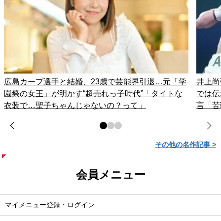
広島カープ選手と結婚、23歳で芸能界引退…元「学
井上尚
園祭の女王」が明かす“超売れっ子時代”「タイトな
では伝
衣装で…聖子ちゃんじゃないの？って」
言「苦
その他の名作記事 >
会員メニュー
マイメニュー登録・ログイン