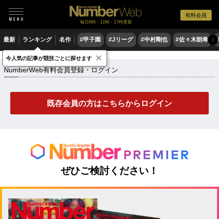
有料会員
毎日6時・11時・17時更新
最新
ランキング
名作
#甲子園
#Jリーグ
#中村剛也
#佐々木朗希
〉
×
NumberWeb有料会員登録・ログイン
今人気の記事が競技ごとに探せます
NumberWeb有料会員登録・ログイン
既存会員の方はこちらからログイン
ぜひご検討ください！