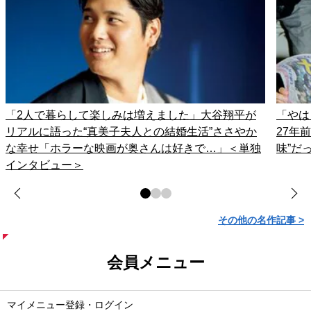
「2人で暮らして楽しみは増えました」大谷翔平が
「やは
リアルに語った“真美子夫人との結婚生活”ささやか
27年
な幸せ「ホラーな映画が奥さんは好きで…」＜単独
味”だ
インタビュー＞
その他の名作記事 >
会員メニュー
マイメニュー登録・ログイン