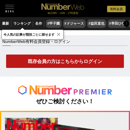
有料会員
毎日6時・11時・17時更新
最新
ランキング
名作
#甲子園
#ドジャース
#益田直也
#早田ひな
〉
×
NumberWeb有料会員登録・ログイン
今人気の記事が競技ごとに探せます
NumberWeb有料会員登録・ログイン
既存会員の方はこちらからログイン
ぜひご検討ください！