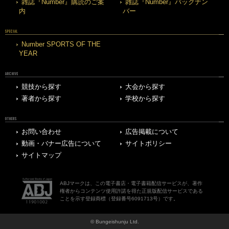
雑誌『Number』購読のご案
雑誌『Number』バックナン
内
バー
SPECIAL
Number SPORTS OF THE
YEAR
ARCHIVE
競技から探す
大会から探す
著者から探す
学校から探す
OTHERS
お問い合わせ
広告掲載について
動画・バナー広告について
サイトポリシー
サイトマップ
ABJマークは、この電子書店・電子書籍配信サービスが、著作
権者からコンテンツ使用許諾を得た正規版配信サービスである
ことを示す登録商標（登録番号6091713号）です。
© Bungeishunju Ltd.