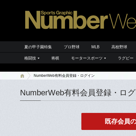
夏の甲子園特集
プロ野球
MLB
高校野球
格闘技
将棋
モータースポーツ
ラグビー
NumberWeb有料会員登録・ログイン
NumberWeb有料会員登録・ロ
既存会員