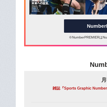
Numbe
※NumberPREMIER
Num
月
雑誌『Sports Graphic