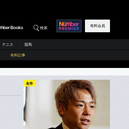
有料会員
検索
テニス
競馬
有料記事
名作