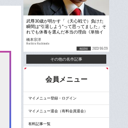
武尊30歳が明かす「（天心戦で）負けた
瞬間は“引退しよう”って思ってました」そ
れでも休養を選んだ本当の理由《単独イ
ンタビュー》
橋本宗洋
Norihiro Hashimoto
2022/06/29
格闘技
その他の名作記事
る
会員メニュー
マイメニュー登録・ログイン
マイメニュー退会（有料会員退会）
有料記事一覧