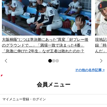
大阪桐蔭“じつは準決勝にあった”異変「好プレー後
現地記
のグラウンドで…」「満場一致で決まった4番」
録「時
「急激に伸びた2年生」なぜ王者は敗れたのか？
んだ」
その他の名作記事 >
会員メニュー
マイメニュー登録・ログイン