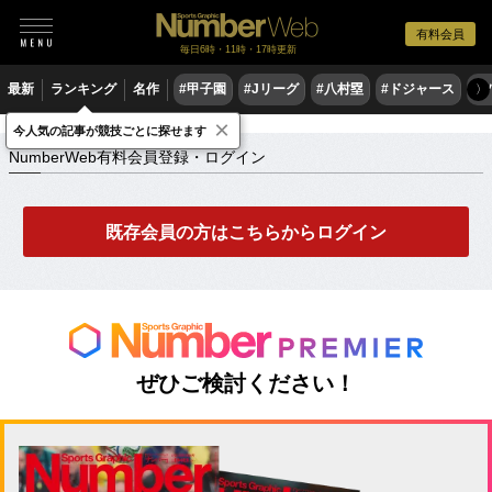
有料会員
毎日6時・11時・17時更新
最新
ランキング
名作
#甲子園
#Jリーグ
#八村塁
#ドジャース
#
〉
×
NumberWeb有料会員登録・ログイン
今人気の記事が競技ごとに探せます
NumberWeb有料会員登録・ログイン
既存会員の方はこちらからログイン
ぜひご検討ください！