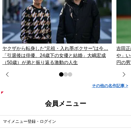
ヤクザから転身した“元祖・入れ墨ボクサー”は今…
吉田正
「引退後は俳優、24歳下の女優と結婚」大嶋宏成
や」い
（50歳）が弟と振り返る激動の人生
円の男
その他の名作記事 >
会員メニュー
マイメニュー登録・ログイン