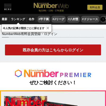
有料会員
毎日6時・11時・17時更新
最新
ランキング
名作
#甲子園
#Jリーグ
#八村塁
#ドジャース
#
〉
×
NumberWeb有料会員登録・ログイン
今人気の記事が競技ごとに探せます
NumberWeb有料会員登録・ログイン
既存会員の方はこちらからログイン
ぜひご検討ください！