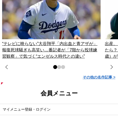
“テレビに映らない”大谷翔平「内出血と青アザが」
出産、
報復死球騒ぎも高笑い…番記者が「7階から投球練
たら？
習観察」で気づく“エンゼルス時代との違い”
歳）が
その他の名作記事 >
会員メニュー
マイメニュー登録・ログイン