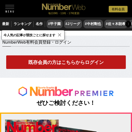
有料会員
毎日6時・11時・17時更新
最新
ランキング
名作
#甲子園
#Jリーグ
#中村剛也
#佐々木朗希
〉
×
NumberWeb有料会員登録・ログイン
今人気の記事が競技ごとに探せます
NumberWeb有料会員登録・ログイン
既存会員の方はこちらからログイン
ぜひご検討ください！