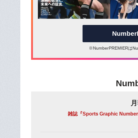
Numbe
※NumberPREMIER
Num
月
雑誌『Sports Graphic