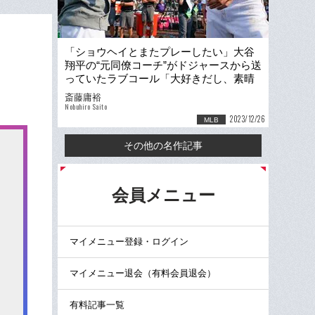
「ショウヘイとまたプレーしたい」大谷
翔平の“元同僚コーチ”がドジャースから送
っていたラブコール「大好きだし、素晴
らしい野球人だ」
斎藤庸裕
Nobuhiro Saito
2023/12/26
MLB
その他の名作記事
る
会員メニュー
マイメニュー登録・ログイン
マイメニュー退会（有料会員退会）
有料記事一覧