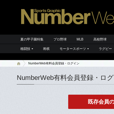
夏の甲子園特集
プロ野球
MLB
高校野球
格闘技
将棋
モータースポーツ
ラグビー
NumberWeb有料会員登録・ログイン
NumberWeb有料会員登録・ロ
既存会員