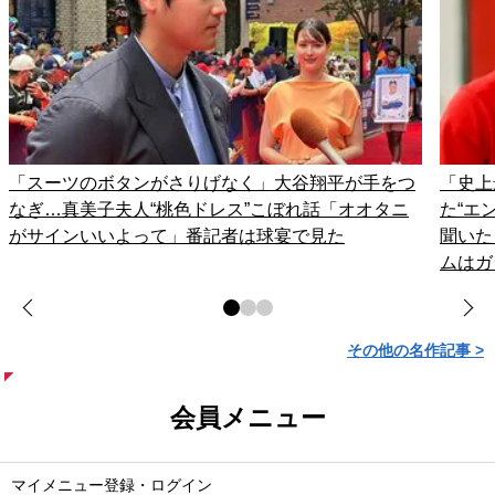
「スーツのボタンがさりげなく」大谷翔平が手をつ
「史上
なぎ…真美子夫人“桃色ドレス”こぼれ話「オオタニ
た“エ
がサインいいよって」番記者は球宴で見た
聞いた
ムはガ
その他の名作記事 >
会員メニュー
マイメニュー登録・ログイン