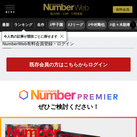
有料会員
毎日6時・11時・17時更新
最新
ランキング
名作
#甲子園
#Jリーグ
#中村剛也
#佐々木朗希
〉
×
NumberWeb有料会員登録・ログイン
今人気の記事が競技ごとに探せます
NumberWeb有料会員登録・ログイン
既存会員の方はこちらからログイン
ぜひご検討ください！