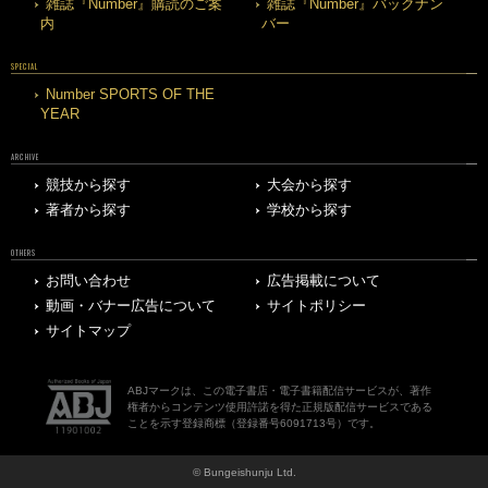
雑誌『Number』購読のご案
雑誌『Number』バックナン
内
バー
SPECIAL
Number SPORTS OF THE
YEAR
ARCHIVE
競技から探す
大会から探す
著者から探す
学校から探す
OTHERS
お問い合わせ
広告掲載について
動画・バナー広告について
サイトポリシー
サイトマップ
ABJマークは、この電子書店・電子書籍配信サービスが、著作
権者からコンテンツ使用許諾を得た正規版配信サービスである
ことを示す登録商標（登録番号6091713号）です。
© Bungeishunju Ltd.