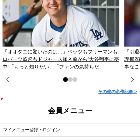
「オオタニに驚いたのは…」ベッツもフリーマンも
「引退
ロバーツ監督もドジャース加入前から“大谷翔平に夢
理那2
中”「もっと知りたい」「ファンの気持ちだ」
事なこ
その他の名作記事 >
会員メニュー
マイメニュー登録・ログイン