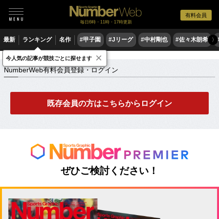
有料会員
毎日6時・11時・17時更新
最新
ランキング
名作
#甲子園
#Jリーグ
#中村剛也
#佐々木朗希
〉
×
NumberWeb有料会員登録・ログイン
今人気の記事が競技ごとに探せます
NumberWeb有料会員登録・ログイン
既存会員の方はこちらからログイン
ぜひご検討ください！