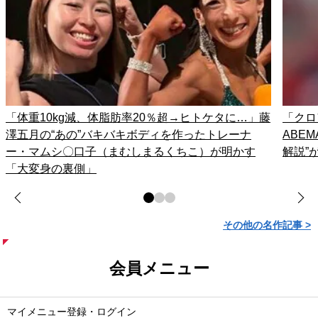
「体重10kg減、体脂肪率20％超→ヒトケタに…」藤
「クロ
澤五月の“あの”バキバキボディを作ったトレーナ
ABE
ー・マムシ〇口子（まむしまるくちこ）が明かす
解説”
「大変身の裏側」
その他の名作記事 >
会員メニュー
マイメニュー登録・ログイン