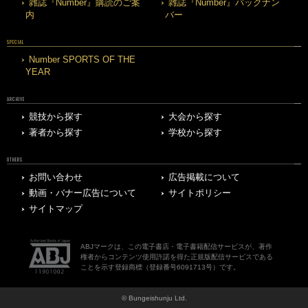
雑誌『Number』購読のご案
雑誌『Number』バックナン
内
バー
SPECIAL
Number SPORTS OF THE
YEAR
ARCHIVE
競技から探す
大会から探す
著者から探す
学校から探す
OTHERS
お問い合わせ
広告掲載について
動画・バナー広告について
サイトポリシー
サイトマップ
ABJマークは、この電子書店・電子書籍配信サービスが、著作
権者からコンテンツ使用許諾を得た正規版配信サービスである
ことを示す登録商標（登録番号6091713号）です。
© Bungeishunju Ltd.