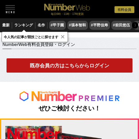
有料会員
毎日6時・11時・17時更新
最新
ランキング
名作
#甲子園
#張本智和
#平野佳寿
#前田悠伍
#
〉
×
NumberWeb有料会員登録・ログイン
今人気の記事が競技ごとに探せます
NumberWeb有料会員登録・ログイン
既存会員の方はこちらからログイン
ぜひご検討ください！