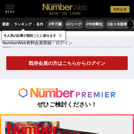
有料会員
毎日6時・11時・17時更新
最新
ランキング
名作
#甲子園
#Jリーグ
#中村剛也
#佐々木朗希
〉
×
NumberWeb有料会員登録・ログイン
今人気の記事が競技ごとに探せます
NumberWeb有料会員登録・ログイン
既存会員の方はこちらからログイン
ぜひご検討ください！