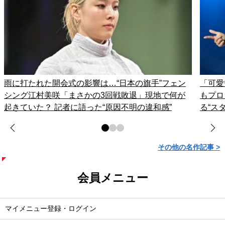
雨に打たれた開会式の影響は…“日本の旗手”フェン
「可愛
シング江村美咲「まさかの3回戦敗退」現地で何が
もプロ
起きていた？ 記者に語った“原因不明の違和感”
る“ス
その他の名作記事 >
会員メニュー
マイメニュー登録・ログイン