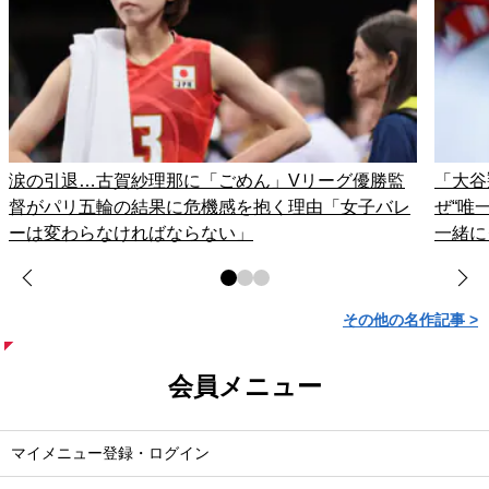
涙の引退…古賀紗理那に「ごめん」Vリーグ優勝監
「大谷
督がパリ五輪の結果に危機感を抱く理由「女子バレ
ぜ“唯
ーは変わらなければならない」
一緒に
その他の名作記事 >
会員メニュー
マイメニュー登録・ログイン