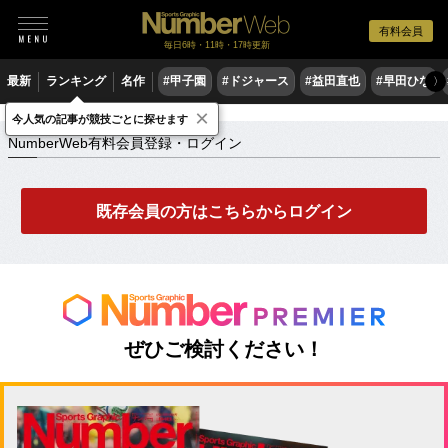
有料会員
毎日6時・11時・17時更新
最新
ランキング
名作
#甲子園
#ドジャース
#益田直也
#早田ひな
〉
×
NumberWeb有料会員登録・ログイン
今人気の記事が競技ごとに探せます
NumberWeb有料会員登録・ログイン
既存会員の方はこちらからログイン
ぜひご検討ください！