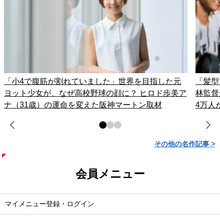
「小4で腹筋が割れていました」世界を目指した元
「髪型
ヨット少女が、なぜ高校野球の顔に？ ヒロド歩美ア
林監督
ナ（31歳）の運命を変えた阪神マートン取材
4万人
その他の名作記事 >
会員メニュー
マイメニュー登録・ログイン