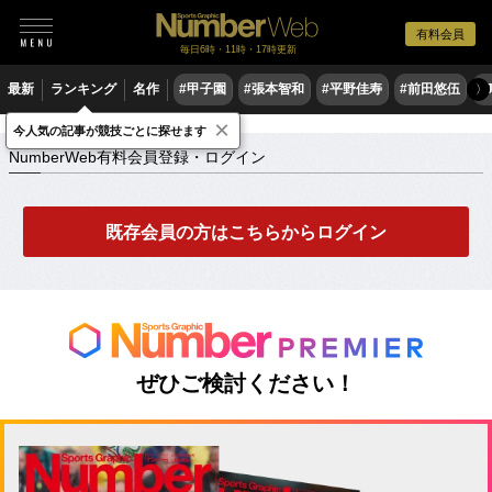
有料会員
毎日6時・11時・17時更新
最新
ランキング
名作
#甲子園
#張本智和
#平野佳寿
#前田悠伍
#
〉
×
NumberWeb有料会員登録・ログイン
今人気の記事が競技ごとに探せます
NumberWeb有料会員登録・ログイン
既存会員の方はこちらからログイン
ぜひご検討ください！