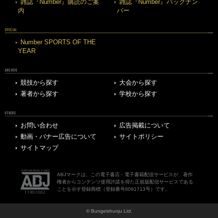
雑誌『Number』購読のご案
雑誌『Number』バックナン
内
バー
SPECIAL
Number SPORTS OF THE
YEAR
ARCHIVE
競技から探す
大会から探す
著者から探す
学校から探す
OTHERS
お問い合わせ
広告掲載について
動画・バナー広告について
サイトポリシー
サイトマップ
ABJマークは、この電子書店・電子書籍配信サービスが、著作
権者からコンテンツ使用許諾を得た正規版配信サービスである
ことを示す登録商標（登録番号6091713号）です。
© Bungeishunju Ltd.