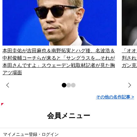
本田圭佑が吉田麻也＆南野拓実とハグ後、名波浩＆
「オオ
中村俊輔コーチらが来ると「サングラスを…それが
判され
本田さんですよ」スウェーデン戦取材記者が見た胸
ガン克
アツ場面
その他の名作記事 >
会員メニュー
マイメニュー登録・ログイン