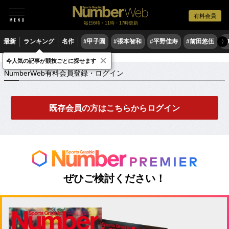
有料会員
毎日6時・11時・17時更新
最新
ランキング
名作
#甲子園
#張本智和
#平野佳寿
#前田悠伍
#
〉
×
NumberWeb有料会員登録・ログイン
今人気の記事が競技ごとに探せます
NumberWeb有料会員登録・ログイン
既存会員の方はこちらからログイン
ぜひご検討ください！