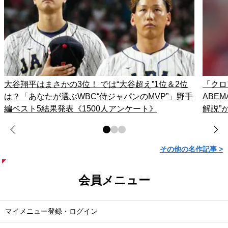
大谷翔平はまさかの3位！ では“大谷超え”1位＆2位
「クロ
は？「あなたが選ぶWBC“侍ジャパンのMVP”」野手
ABE
編ベスト5結果発表《1500人アンケート》
解説”
その他の名作記事 >
会員メニュー
マイメニュー登録・ログイン