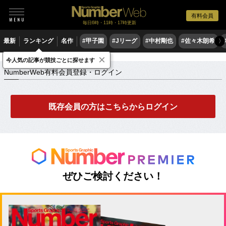
有料会員
毎日6時・11時・17時更新
最新
ランキング
名作
#甲子園
#Jリーグ
#中村剛也
#佐々木朗希
〉
×
NumberWeb有料会員登録・ログイン
今人気の記事が競技ごとに探せます
NumberWeb有料会員登録・ログイン
既存会員の方はこちらからログイン
ぜひご検討ください！