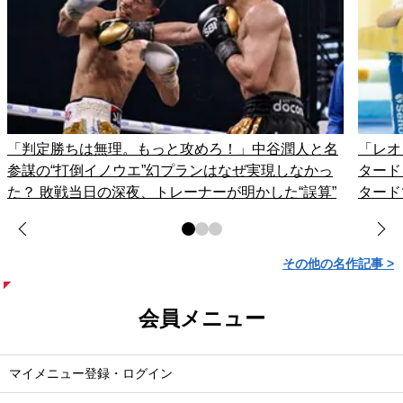
「判定勝ちは無理。もっと攻めろ！」中谷潤人と名
「レオ
参謀の“打倒イノウエ”幻プランはなぜ実現しなかっ
タード
た？ 敗戦当日の深夜、トレーナーが明かした“誤算”
タード
その他の名作記事 >
会員メニュー
マイメニュー登録・ログイン