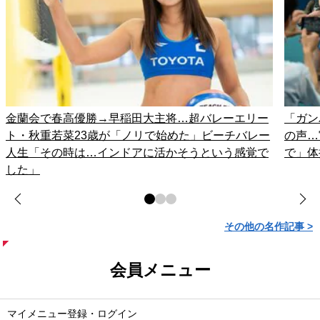
金蘭会で春高優勝→早稲田大主将…超バレーエリー
「ガン
ト・秋重若菜23歳が「ノリで始めた」ビーチバレー
の声…
人生「その時は…インドアに活かそうという感覚で
で」体
した」
その他の名作記事 >
会員メニュー
マイメニュー登録・ログイン