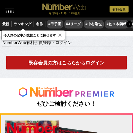
有料会員
毎日6時・11時・17時更新
最新
ランキング
名作
#甲子園
#Jリーグ
#中村剛也
#佐々木朗希
〉
×
NumberWeb有料会員登録・ログイン
今人気の記事が競技ごとに探せます
NumberWeb有料会員登録・ログイン
既存会員の方はこちらからログイン
ぜひご検討ください！