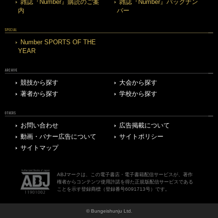
雑誌『Number』購読のご案
雑誌『Number』バックナン
内
バー
SPECIAL
Number SPORTS OF THE
YEAR
ARCHIVE
競技から探す
大会から探す
著者から探す
学校から探す
OTHERS
お問い合わせ
広告掲載について
動画・バナー広告について
サイトポリシー
サイトマップ
ABJマークは、この電子書店・電子書籍配信サービスが、著作
権者からコンテンツ使用許諾を得た正規版配信サービスである
ことを示す登録商標（登録番号6091713号）です。
© Bungeishunju Ltd.