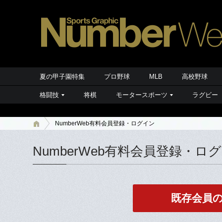
夏の甲子園特集
プロ野球
MLB
高校野球
格闘技
将棋
モータースポーツ
ラグビー
NumberWeb有料会員登録・ログイン
NumberWeb有料会員登録・ロ
既存会員