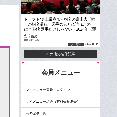
ドラフト“史上最多”6人指名の富士大「唯
一の指名漏れ」選手のもとに訪れたの
は？ 指名選手だけじゃない…2024年《運
命のドラフト会議》その後の物語
安倍昌彦
Masahiko Abe
2024/11/05
プロ野球
その他の名作記事
る
会員メニュー
マイメニュー登録・ログイン
マイメニュー退会（有料会員退会）
有料記事一覧