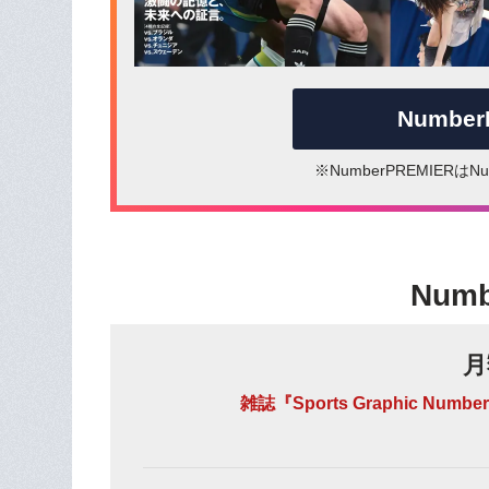
Numbe
※NumberPREMIER
Num
月
雑誌『Sports Graphic