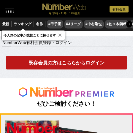
有料会員
毎日6時・11時・17時更新
最新
ランキング
名作
#甲子園
#Jリーグ
#中村剛也
#佐々木朗希
〉
×
NumberWeb有料会員登録・ログイン
今人気の記事が競技ごとに探せます
NumberWeb有料会員登録・ログイン
既存会員の方はこちらからログイン
ぜひご検討ください！