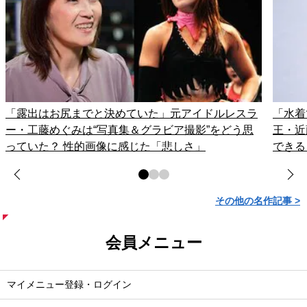
「露出はお尻までと決めていた」元アイドルレスラ
「水着
ー・工藤めぐみは“写真集＆グラビア撮影”をどう思
王・近
っていた？ 性的画像に感じた「悲しさ」
できる
その他の名作記事 >
会員メニュー
マイメニュー登録・ログイン