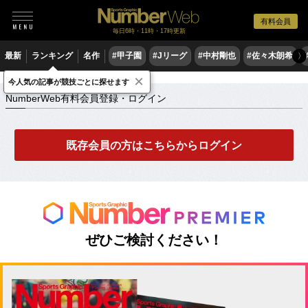
有料会員
毎日6時・11時・17時更新
最新
ランキング
名作
#甲子園
#Jリーグ
#中村剛也
#佐々木朗希
〉
×
NumberWeb有料会員登録・ログイン
今人気の記事が競技ごとに探せます
NumberWeb有料会員登録・ログイン
既存会員の方はこちらからログイン
ぜひご検討ください！