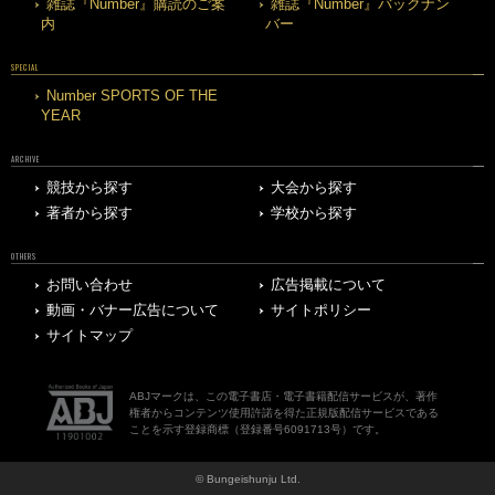
雑誌『Number』購読のご案
雑誌『Number』バックナン
内
バー
SPECIAL
Number SPORTS OF THE
YEAR
ARCHIVE
競技から探す
大会から探す
著者から探す
学校から探す
OTHERS
お問い合わせ
広告掲載について
動画・バナー広告について
サイトポリシー
サイトマップ
ABJマークは、この電子書店・電子書籍配信サービスが、著作
権者からコンテンツ使用許諾を得た正規版配信サービスである
ことを示す登録商標（登録番号6091713号）です。
© Bungeishunju Ltd.