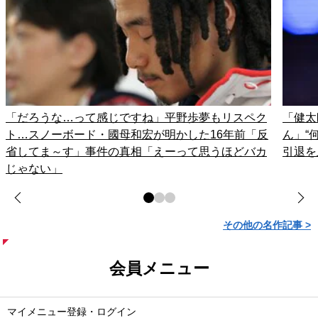
「だろうな…って感じですね」平野歩夢もリスペク
「健太
ト…スノーボード・國母和宏が明かした16年前「反
ん」“
省してま～す」事件の真相「えーって思うほどバカ
引退を
じゃない」
その他の名作記事 >
会員メニュー
マイメニュー登録・ログイン