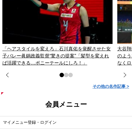
「ヘアスタイルを変えろ」石川真佑を覚醒させた女
大谷翔
子バレー眞鍋政義監督“驚きの提案”「髪型を変えれ
のよう
ば活躍できる…ポニーテールにしろ！」
なくロ
その他の名作記事 >
会員メニュー
マイメニュー登録・ログイン