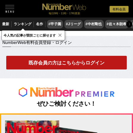
有料会員
毎日6時・11時・17時更新
最新
ランキング
名作
#甲子園
#Jリーグ
#中村剛也
#佐々木朗希
〉
×
NumberWeb有料会員登録・ログイン
今人気の記事が競技ごとに探せます
NumberWeb有料会員登録・ログイン
既存会員の方はこちらからログイン
ぜひご検討ください！