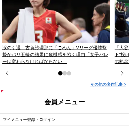
涙の引退…古賀紗理那に「ごめん」Vリーグ優勝監
「大谷
督がパリ五輪の結果に危機感を抱く理由「女子バレ
ト“投
ーは変わらなければならない」
の執念
その他の名作記事 >
会員メニュー
マイメニュー登録・ログイン