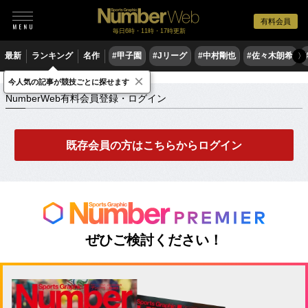
有料会員
毎日6時・11時・17時更新
最新
ランキング
名作
#甲子園
#Jリーグ
#中村剛也
#佐々木朗希
〉
×
NumberWeb有料会員登録・ログイン
今人気の記事が競技ごとに探せます
NumberWeb有料会員登録・ログイン
既存会員の方はこちらからログイン
ぜひご検討ください！