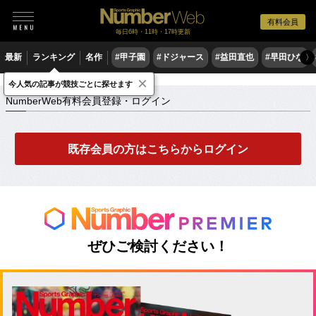
有料会員
毎日6時・11時・17時更新
最新
ランキング
名作
#甲子園
#ドジャース
#益田直也
#早田ひな
〉
×
NumberWeb有料会員登録・ログイン
今人気の記事が競技ごとに探せます
NumberWeb有料会員登録・ログイン
既存会員の方はこちらからログイン
ぜひご検討ください！