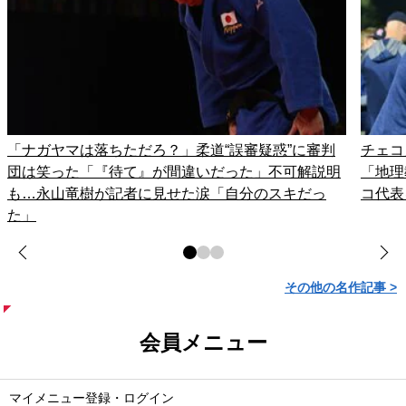
「ナガヤマは落ちただろ？」柔道“誤審疑惑”に審判
チェコ
団は笑った「『待て』が間違いだった」不可解説明
「地理
も…永山竜樹が記者に見せた涙「自分のスキだっ
コ代表
た」
その他の名作記事 >
会員メニュー
マイメニュー登録・ログイン