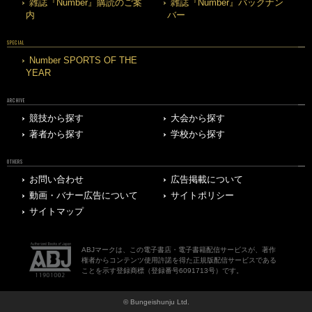
雑誌『Number』購読のご案
雑誌『Number』バックナン
内
バー
SPECIAL
Number SPORTS OF THE
YEAR
ARCHIVE
競技から探す
大会から探す
著者から探す
学校から探す
OTHERS
お問い合わせ
広告掲載について
動画・バナー広告について
サイトポリシー
サイトマップ
ABJマークは、この電子書店・電子書籍配信サービスが、著作
権者からコンテンツ使用許諾を得た正規版配信サービスである
ことを示す登録商標（登録番号6091713号）です。
© Bungeishunju Ltd.