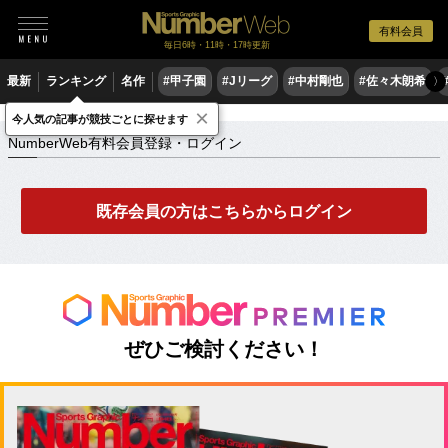
有料会員
毎日6時・11時・17時更新
最新
ランキング
名作
#甲子園
#Jリーグ
#中村剛也
#佐々木朗希
〉
×
NumberWeb有料会員登録・ログイン
今人気の記事が競技ごとに探せます
NumberWeb有料会員登録・ログイン
既存会員の方はこちらからログイン
ぜひご検討ください！