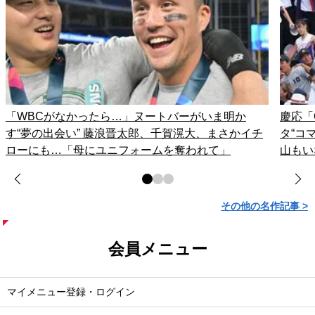
「WBCがなかったら…」ヌートバーがいま明か
慶応「
す“夢の出会い” 藤浪晋太郎、千賀滉大、まさかイチ
タ“コ
ローにも…「母にユニフォームを奪われて」
山もい
その他の名作記事 >
会員メニュー
マイメニュー登録・ログイン